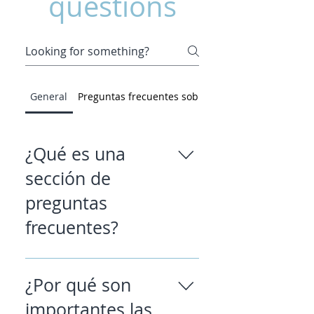
questions
General
Preguntas frecuentes sobre la configuración
¿Qué es una
sección de
preguntas
frecuentes?
Se puede utilizar una sección de
preguntas frecuentes para
¿Por qué son
responder rápidamente preguntas
importantes las
comunes sobre su negocio como